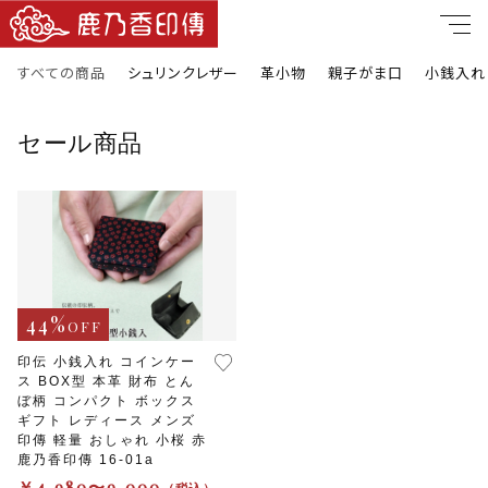
すべての商品
シュリンクレザー
革小物
親子がま口
小銭入れ
キーワード
セール商品
すべて
親カテゴリ
シュリンクレザー
革小物
子カテゴリ
44%
OFF
親子がま口
印伝 小銭入れ コインケー
ス BOX型 本革 財布 とん
価格帯
小銭入れ
ぼ柄 コンパクト ボックス
～
ギフト レディース メンズ
印傳 軽量 おしゃれ 小桜 赤
長財布
鹿乃香印傳 16-01a
￥4,980〜9,000
並び順
（税込）